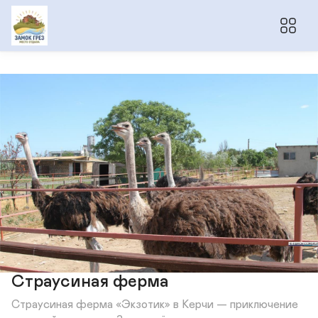
Страусиная ферма
Страусиная ферма «Экзотик» в Керчи — приключение 